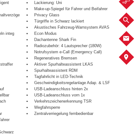
F
igent
Lackierung: Uni
Make-up-Spiegel für Fahrer und Beifahrer
haltverzöge
Privacy Glass
F
Türgriffe in Schwarz lackiert
Akustisches Fahrzeug-Warnsystem AVAS
ln integ
Econ Modus
K
Dachantenne Shark Fin
Radiozubehör: 4 Lautsprecher (180W)
Notrufsystem e-Call (Emergency Call)
S
Regeneratives Bremsen
straffer
Aktiver Spurhalteassistent LKAS
Spurhalteassistent RDM
Tagfahrlicht in LED-Technik
Geschwindigkeitsregelanlage Adap. & LSF
auf
USB-Ladeanschluss hinten 2x
ellbar
USB-Ladeanschluss vorn 1x
fach
Verkehrszeichenerkennung TSR
Wegfahrsperre
ar
Zentralverriegelung fernbedienbar
fahrer
 Schwarz