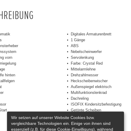
CHREIBUNG
omatik
Digitales Armaturenbrett
gs
1 Gänge
ensterheber
ABS
onssystem
Nebelscheinwerfer
ng vorn
Servolenkung
rriegelung
Farbe: Crystal Red
age
Mittelarmlehne
lfe hinten
Drehzahlmesser
allfelgen
Heckscheibenwischer
t
Außenspiegel elektrisch
ter
Multifunktionslenkrad
Dachreling
sor
ISOFIX Kindersitzbefestigung
tart
Getönte Scheiben
Wir setzen auf unserer Website Cookies bzw.
vergleichbare Technologien ein. Einige von ihnen sind
essenziell (z.B. für diese Cookie-Einwilligung), während