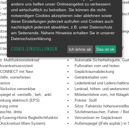
heibenwischer mit Intervall
Geschwindigkeitsbegrenzer intell
andere uns helfen unser Onlineangebot zu verbessern
- und Top-Tether-Kindersitzveranke
Heckscheibenheizung
und wirtschaftlich zu betreiben. Sie können die nicht-
ntry & Start (schlüssellos)
Innenraumbeleuchtung mit Absc
notwendigen Cookies akzeptieren oder ablehnen sowie
utomatik (FCKW frei)
Kofferraumbeleuchtung
diese Einstellungen jederzeit aufrufen und Cookies auch
ionswarnsystem CMBS
Leseleuchten vorn
nachträglich jederzeit abwählen, z.B. unter Datenschutz
tzen hinten (3)
Seitenblinker in den Außenspiege
am Seitenende. Nähere Hinweise erhalten Sie in unserer
ützen vorne
Steckdose 12-Volt
Datenschutzerklärung.
werfer und Rückleuchten LED
Erhöhte Bodenfreiheit
COOKIE-EINSTELLUNGEN
d beheizbar
Getriebe: Direktantrieb e-CVT
Ich lehne ab
Das ist ok
ensor (automatische Fahrlichtschal
Honda TRK
d: Multifunktionslenkrad
Automatik-Sicherheitsgurte, Gurt
ksamkeitsassistent
Fußmatten vorn und hinten
 CONNECT mit Navi
Gepäckraumabdeckung
hilfe, vorne/hinten
Getränkehalter vorn
sensor
Lederlenkrad und Lederschaltkn
 Rücksitze versenkbar
Lenkrad, höhen- und weitenverst
iegel el. verstellb., beh., ankl.
Mittelarmlehne vorn, mit Ablage
enkung elektrisch (EPS)
Polster: Stoff
izung vorne
Sitze: Fahrersitz höhenverstellb
uchte, dritte
Sitzlehnentaschen, Fahrer- / Bei
-/Leaving-Home Begleitlichtfunktio
Verzurrösen im Gepäckraum
ruckverlust-Warn-System)
Außenspiegel ((Fahr.asphär.) in