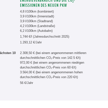
ENERGIEVERBRAUCH UND DIE CO₂-
EMISSIONEN DES NEUEN PKW
4,8 l/100km (kombiniert)
3,9 l/100km (Innenstadt)
3,9 l/100km (Stadtrand)
4,2 l/100km (Landstraße)
6,2 l/100km (Autobahn)
1,744 €/l (Jahresdurchschnitt 2025)
1.293,12 €/Jahr
ächsten 10
2.308,50 € (bei einem angenommenen mittleren
durchschnittlichen CO₂-Preis von 142.5 €/t)
972,00 € (bei einem angenommenen niedrigen
durchschnittlichen CO₂-Preis von 60 €/t)
3.564,00 € (bei einem angenommenen hohen
durchschnittlichen CO₂-Preis von 220 €/t)
56 €/Jahr