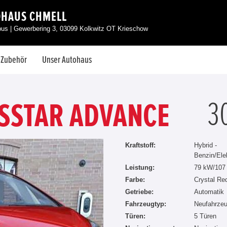
DHAUS CHMELL
tbus | Gewerbering 3, 03099 Kolkwitz OT Krieschow
& Zubehör
Unser Autohaus
3
SSTAR ADVANCE
Kraftstoff:
Hybrid -
Benzin/Ele
Leistung:
79 kW/107
Farbe:
Crystal Re
Getriebe:
Automatik
Fahrzeugtyp:
Neufahrze
Türen:
5 Türen