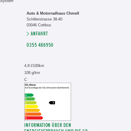
nssystem
Auto & Motorradhaus Chmell
Schillerstrasse 38-40
03046 Cottbus
ANFAHRT
0355 486950
4,8 l/100km
108 g/km
C
INFORMATION ÜBER DEN