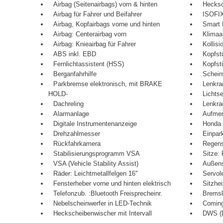
Airbag (Seitenairbags) vorn & hinten
Hecksc
Airbag für Fahrer und Beifahrer
ISOFIX
Airbag, Kopfairbags vorne und hinten
Smart E
Airbag: Centerairbag vorn
Klimaa
Airbag: Knieairbag für Fahrer
Kollis
ABS inkl. EBD
Kopfstü
Fernlichtassistent (HSS)
Kopfst
Berganfahrhilfe
Schein
Parkbremse elektronisch, mit BRAKE
Lenkra
HOLD-
Lichts
Dachreling
Lenkra
Alarmanlage
Aufmer
Digitale Instrumentenanzeige
Honda
Drehzahlmesser
Einpark
Rückfahrkamera
Regen
Stabilisierungsprogramm VSA
Sitze:
VSA (Vehicle Stability Assist)
Außensp
Räder: Leichtmetallfelgen 16"
Servol
Fensterheber vorne und hinten elektrisch
Sitzhe
Telefonzub. :Bluetooth Freisprecheinr.
Bremsle
Nebelscheinwerfer in LED-Technik
Coming
Heckscheibenwischer mit Intervall
DWS (D