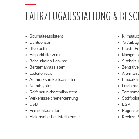
FAHRZEUGAUSSTATTUNG & BES
Spurhalteassistent
Klimaaut
Lichtsensor
7x Airba
Bluetooth
Elektr. F
Einparkhilfe vorn
Navigati
Beheizbares Lenkrad
Sitzheizu
Berganfahrassistent
Zentralve
Lederlenkrad
Alarmanl
Aufmerksamkeitsassistent
Einparkhi
Notrufsystem
Leichtmet
Reifendruckkontrollsystem
Tempoma
Verkehrszeichenerkennung
Stoffpols
USB
ESP
Fernlichtassistent
Regensen
Elektrische Feststellbremse
Keyless S