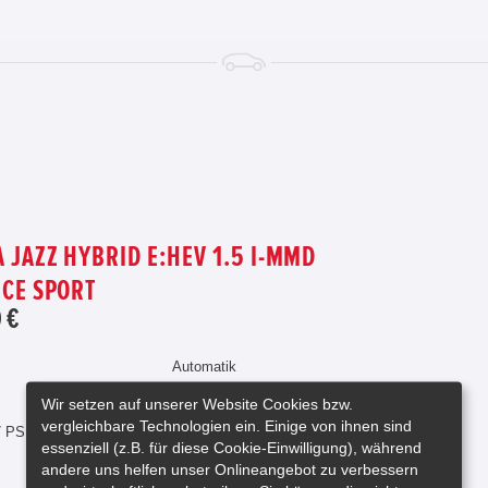
 JAZZ HYBRID E:HEV 1.5 I-MMD
CE SPORT
 €
Automatik
Vorführfahrzeug
Wir setzen auf unserer Website Cookies bzw.
5 Türen
vergleichbare Technologien ein. Einige von ihnen sind
7 PS
Navigationssystem
essenziell (z.B. für diese Cookie-Einwilligung), während
andere uns helfen unser Onlineangebot zu verbessern