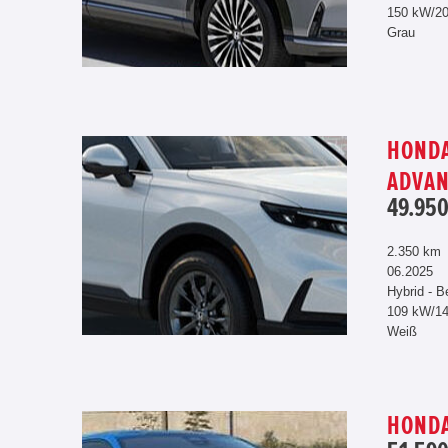
150 kW/2
Grau
HONDA
ADVA
49.950
2.350 km
06.2025
Hybrid - B
109 kW/1
Weiß
HONDA