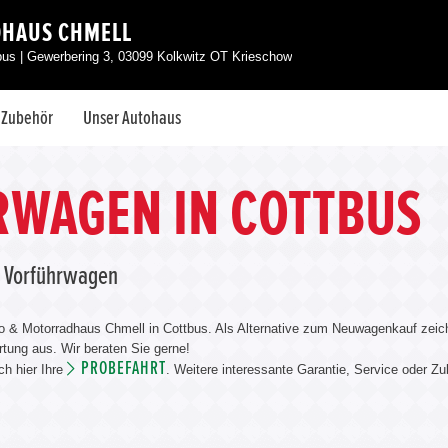
DHAUS CHMELL
tbus | Gewerbering 3, 03099 Kolkwitz OT Krieschow
& Zubehör
Unser Autohaus
WAGEN IN COTTBUS
a Vorführwagen
o & Motorradhaus Chmell in Cottbus. Als Alternative zum Neuwagenkauf zeic
tung aus. Wir beraten Sie gerne!
PROBEFAHRT
ch hier Ihre
. Weitere interessante Garantie, Service oder Zu