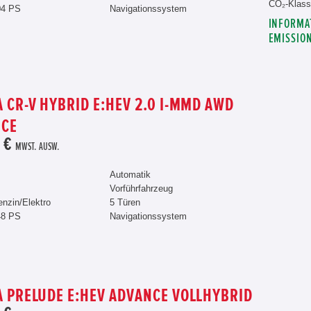
CO₂-Klass
04 PS
Navigationssystem
INFORMA
EMISSIO
 CR-V HYBRID E:HEV 2.0 I-MMD AWD
NCE
 €
MWST. AUSW.
Automatik
Vorführfahrzeug
enzin/Elektro
5 Türen
48 PS
Navigationssystem
 PRELUDE E:HEV ADVANCE VOLLHYBRID