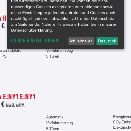
und wirtschaftlich zu betreiben. Sie können die nicht-
notwendigen Cookies akzeptieren oder ablehnen sowie
diese Einstellungen jederzeit aufrufen und Cookies auch
 HR-V EHEV 1.5 ADVANCE STYLE
nachträglich jederzeit abwählen, z.B. unter Datenschutz
am Seitenende. Nähere Hinweise erhalten Sie in unserer
 €
MWST. AUSW.
Datenschutzerklärung.
Grau
COOKIE-EINSTELLUNGEN
Ich lehne ab
Das ist ok
Automatik
enzin/Elektro
Vorführfahrzeug
7 PS
5 Türen
 E:NY1 E:NY1
 €
MWST. AUSW.
Energieve
Automatik
CO₂-Emiss
Vorführfahrzeug
Elektrisch
5 Türen