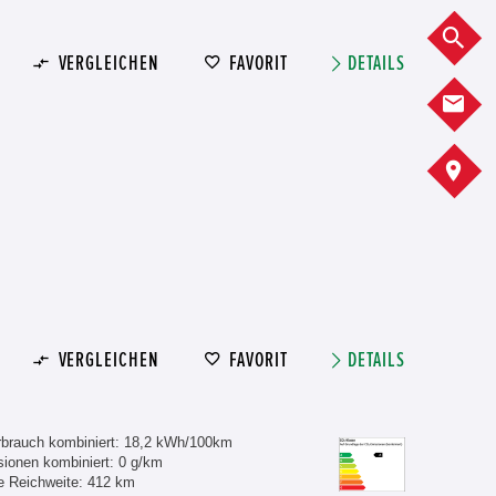
F
VERGLEICHEN
FAVORIT
DETAILS
K
S
VERGLEICHEN
FAVORIT
DETAILS
rbrauch kombiniert: 18,2 kWh/100km
ionen kombiniert: 0 g/km
e Reichweite: 412 km