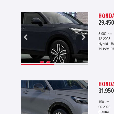
HONDA
29.450
5.002 km
12.2023
Hybrid - B
79 kW/10
HONDA
31.950
150 km
06.2025
Elektro