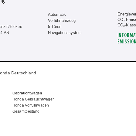
 €
Energiever
Automatik
CO₂-Emiss
Vorführfahrzeug
CO₂-Klass
enzin/Elektro
5 Türen
84 PS
Navigationssystem
INFORMA
EMISSIO
onda Deutschland
Gebrauchtwagen
Honda Gebrauchtwagen
Honda Vorführwagen
Gesamtbestand