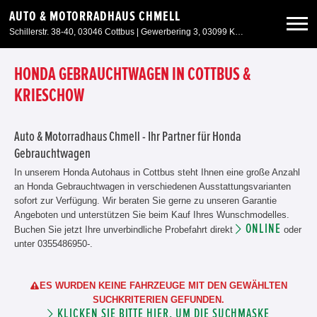
AUTO & MOTORRADHAUS CHMELL
Schillerstr. 38-40, 03046 Cottbus | Gewerbering 3, 03099 Kolkwitz OT Krieschow
Neuwagen
HONDA GEBRAUCHTWAGEN IN COTTBUS &
KRIESCHOW
Gebrauchtwagen
Auto & Motorradhaus Chmell - Ihr Partner für Honda
Gebrauchtwagen
Angebote
In unserem Honda Autohaus in Cottbus steht Ihnen eine große Anzahl
an Honda Gebrauchtwagen in verschiedenen Ausstattungsvarianten
Service & Zubehör
sofort zur Verfügung. Wir beraten Sie gerne zu unseren Garantie
Angeboten und unterstützen Sie beim Kauf Ihres Wunschmodelles.
ONLINE
Buchen Sie jetzt Ihre unverbindliche Probefahrt direkt
oder
Unser Autohaus
unter 0355486950-.
ES WURDEN KEINE FAHRZEUGE MIT DEN GEWÄHLTEN
SUCHKRITERIEN GEFUNDEN.
KLICKEN SIE BITTE HIER, UM DIE SUCHMASKE