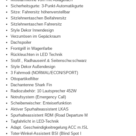
Sicherheitsgurte: 3-Punkt-Automatikgurte
Sitze: Fahrersitz höhenverstellbar
Sitzlehnentaschen Beifahrersitz
Sitzlehnentaschen Fahrersitz
Style Dekor Innendesign
Verzurrösen im Gepäckraum
Dachspoiler
Frontgrill in Wagenfarbe
Rückleuchten in LED Technik
Stoßf., Radhauseinf.& Seitenschw.schwarz
Style Dekor Außendesign
3 Fahrmodi (NORMAL/ECON/SPORT)
Ottopartikelfilter
Dachantenne Shark Fin
Radiozubehör: 10 Lautsprecher 452W
Notrufsystem (Emergency Call)
Scheibenwischer: Enteiserfunktion
Aktiver Spurhalteassistent LKAS
Spurhalteassistent RDM (Road Departure M
Tagfahrlicht in LED-Technik
Adapt. Geschwindigkeitregelung ACC m.ISL
Toter-Winkel-Assistent BSI (Blind Spot I