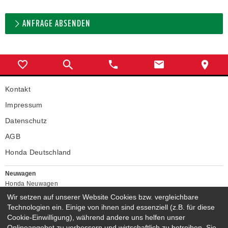
ANFRAGE ABSENDEN
Kontakt
Impressum
Datenschutz
AGB
Honda Deutschland
Neuwagen
Honda Neuwagen
Wir setzen auf unserer Website Cookies bzw. vergleichbare
Gebrauchtwagen
Technologien ein. Einige von ihnen sind essenziell (z.B. für diese
Honda Gebrauchtwagen
Cookie-Einwilligung), während andere uns helfen unser
Honda Vorführwagen
Onlineangebot zu verbessern und wirtschaftlich zu betreiben. Sie