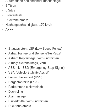
Automatisch abblendender Innenspiegel
5 Türen
5 Sitze
Frontantrieb
Rückfahrkamera
Höchstgeschwindigkeit: 170 km/h
A+++
Stauassistent LSF (Low Speed Follow)
Airbag Fahrer- und Bei.seite"Full-Size"
Airbag: Kopfairbags, vorn und hinten
Airbag: Seitenairbags, vorn
ABS inkl. EBD (Emergency Stop Signal)
VSA (Vehicle Stability Assist)
Fernlichtassistent (HSS)
Berganfahrhilfe (HSA)
Parkbremse,elektronisch
Dachreling
Alarmanlage
Einparkhilfe, vorn und hinten
Rückfahrkamera