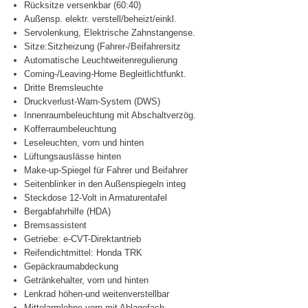
Rücksitze versenkbar (60:40)
Außensp. elektr. verstell/beheizt/einkl.
Servolenkung, Elektrische Zahnstangense.
Sitze:Sitzheizung (Fahrer-/Beifahrersitz
Automatische Leuchtweitenregulierung
Coming-/Leaving-Home Begleitlichtfunkt.
Dritte Bremsleuchte
Druckverlust-Warn-System (DWS)
Innenraumbeleuchtung mit Abschaltverzög.
Kofferraumbeleuchtung
Leseleuchten, vorn und hinten
Lüftungsauslässe hinten
Make-up-Spiegel für Fahrer und Beifahrer
Seitenblinker in den Außenspiegeln integ
Steckdose 12-Volt in Armaturentafel
Bergabfahrhilfe (HDA)
Bremsassistent
Getriebe: e-CVT-Direktantrieb
Reifendichtmittel: Honda TRK
Gepäckraumabdeckung
Getränkehalter, vorn und hinten
Lenkrad höhen-und weitenverstellbar
Mittelarmlehne vorn mit Ablagefach