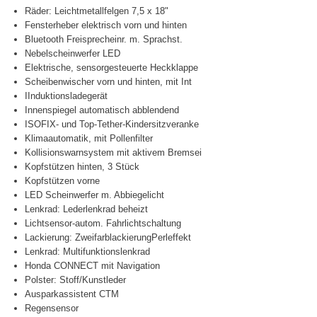
Räder: Leichtmetallfelgen 7,5 x 18"
Fensterheber elektrisch vorn und hinten
Bluetooth Freisprecheinr. m. Sprachst.
Nebelscheinwerfer LED
Elektrische, sensorgesteuerte Heckklappe
Scheibenwischer vorn und hinten, mit Int
IInduktionsladegerät
Innenspiegel automatisch abblendend
ISOFIX- und Top-Tether-Kindersitzveranke
Klimaautomatik, mit Pollenfilter
Kollisionswarnsystem mit aktivem Bremsei
Kopfstützen hinten, 3 Stück
Kopfstützen vorne
LED Scheinwerfer m. Abbiegelicht
Lenkrad: Lederlenkrad beheizt
Lichtsensor-autom. Fahrlichtschaltung
Lackierung: ZweifarblackierungPerleffekt
Lenkrad: Multifunktionslenkrad
Honda CONNECT mit Navigation
Polster: Stoff/Kunstleder
Ausparkassistent CTM
Regensensor