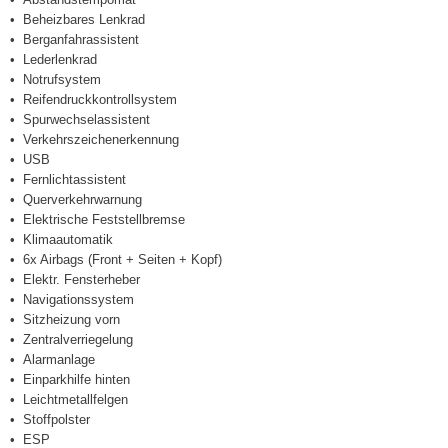
Beheizbares Lenkrad
Berganfahrassistent
Lederlenkrad
Notrufsystem
Reifendruckkontrollsystem
Spurwechselassistent
Verkehrszeichenerkennung
USB
Fernlichtassistent
Querverkehrwarnung
Elektrische Feststellbremse
Klimaautomatik
6x Airbags (Front + Seiten + Kopf)
Elektr. Fensterheber
Navigationssystem
Sitzheizung vorn
Zentralverriegelung
Alarmanlage
Einparkhilfe hinten
Leichtmetallfelgen
Stoffpolster
ESP