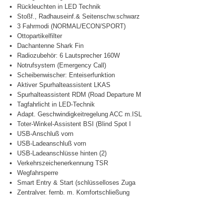
Rückleuchten in LED Technik
Stoßf., Radhauseinf.& Seitenschw.schwarz
3 Fahrmodi (NORMAL/ECON/SPORT)
Ottopartikelfilter
Dachantenne Shark Fin
Radiozubehör: 6 Lautsprecher 160W
Notrufsystem (Emergency Call)
Scheibenwischer: Enteiserfunktion
Aktiver Spurhalteassistent LKAS
Spurhalteassistent RDM (Road Departure M
Tagfahrlicht in LED-Technik
Adapt. Geschwindigkeitregelung ACC m.ISL
Toter-Winkel-Assistent BSI (Blind Spot I
USB-Anschluß vorn
USB-Ladeanschluß vorn
USB-Ladeanschlüsse hinten (2)
Verkehrszeichenerkennung TSR
Wegfahrsperre
Smart Entry & Start (schlüsselloses Zuga
Zentralver. fernb. m. Komfortschließung