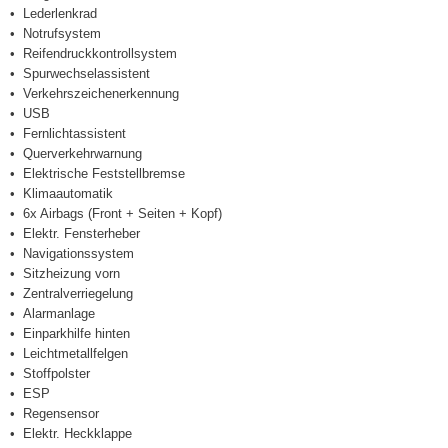
Lederlenkrad
Notrufsystem
Reifendruckkontrollsystem
Spurwechselassistent
Verkehrszeichenerkennung
USB
Fernlichtassistent
Querverkehrwarnung
Elektrische Feststellbremse
Klimaautomatik
6x Airbags (Front + Seiten + Kopf)
Elektr. Fensterheber
Navigationssystem
Sitzheizung vorn
Zentralverriegelung
Alarmanlage
Einparkhilfe hinten
Leichtmetallfelgen
Stoffpolster
ESP
Regensensor
Elektr. Heckklappe