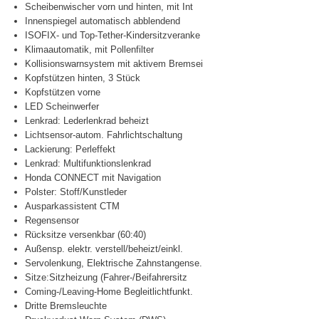
Scheibenwischer vorn und hinten, mit Int
Innenspiegel automatisch abblendend
ISOFIX- und Top-Tether-Kindersitzveranke
Klimaautomatik, mit Pollenfilter
Kollisionswarnsystem mit aktivem Bremsei
Kopfstützen hinten, 3 Stück
Kopfstützen vorne
LED Scheinwerfer
Lenkrad: Lederlenkrad beheizt
Lichtsensor-autom. Fahrlichtschaltung
Lackierung: Perleffekt
Lenkrad: Multifunktionslenkrad
Honda CONNECT mit Navigation
Polster: Stoff/Kunstleder
Ausparkassistent CTM
Regensensor
Rücksitze versenkbar (60:40)
Außensp. elektr. verstell/beheizt/einkl.
Servolenkung, Elektrische Zahnstangense.
Sitze:Sitzheizung (Fahrer-/Beifahrersitz
Coming-/Leaving-Home Begleitlichtfunkt.
Dritte Bremsleuchte