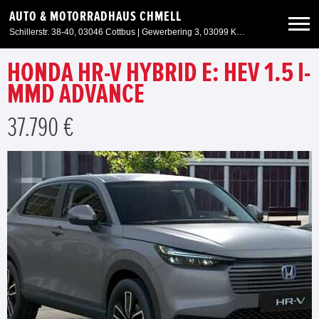
AUTO & MOTORRADHAUS CHMELL
Schillerstr. 38-40, 03046 Cottbus | Gewerbering 3, 03099 Kolkwitz OT Krieschow
HONDA HR-V HYBRID E: HEV 1.5 I-
Neuwagen
MMD ADVANCE
Gebrauchtwagen
37.790 €
Angebote
Service & Zubehör
Unser Autohaus