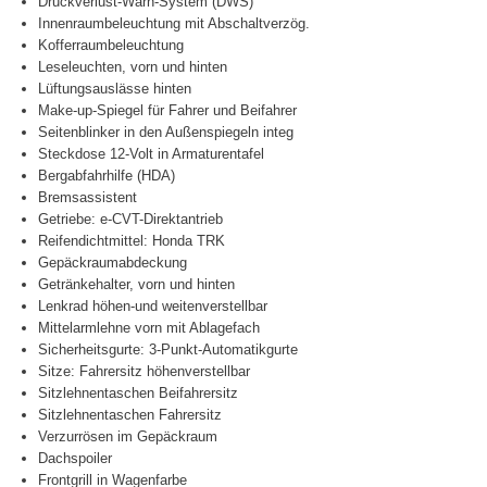
Druckverlust-Warn-System (DWS)
Innenraumbeleuchtung mit Abschaltverzög.
Kofferraumbeleuchtung
Leseleuchten, vorn und hinten
Lüftungsauslässe hinten
Make-up-Spiegel für Fahrer und Beifahrer
Seitenblinker in den Außenspiegeln integ
Steckdose 12-Volt in Armaturentafel
Bergabfahrhilfe (HDA)
Bremsassistent
Getriebe: e-CVT-Direktantrieb
Reifendichtmittel: Honda TRK
Gepäckraumabdeckung
Getränkehalter, vorn und hinten
Lenkrad höhen-und weitenverstellbar
Mittelarmlehne vorn mit Ablagefach
Sicherheitsgurte: 3-Punkt-Automatikgurte
Sitze: Fahrersitz höhenverstellbar
Sitzlehnentaschen Beifahrersitz
Sitzlehnentaschen Fahrersitz
Verzurrösen im Gepäckraum
Dachspoiler
Frontgrill in Wagenfarbe