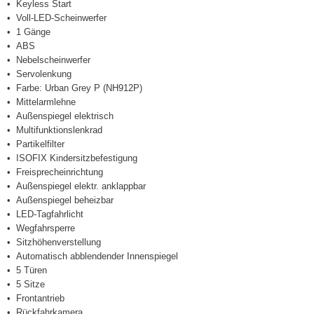
Keyless Start
Voll-LED-Scheinwerfer
1 Gänge
ABS
Nebelscheinwerfer
Servolenkung
Farbe: Urban Grey P (NH912P)
Mittelarmlehne
Außenspiegel elektrisch
Multifunktionslenkrad
Partikelfilter
ISOFIX Kindersitzbefestigung
Freisprecheinrichtung
Außenspiegel elektr. anklappbar
Außenspiegel beheizbar
LED-Tagfahrlicht
Wegfahrsperre
Sitzhöhenverstellung
Automatisch abblendender Innenspiegel
5 Türen
5 Sitze
Frontantrieb
Rückfahrkamera